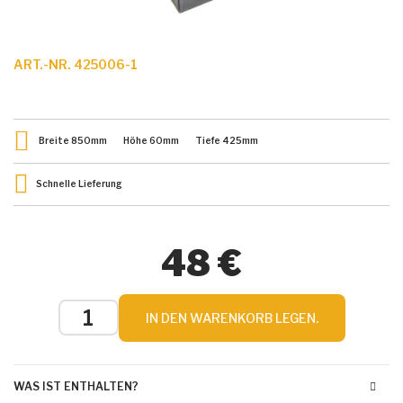
ART.-NR. 425006-1
Breite
850
mm
Höhe
60
mm
Tiefe
425
mm
Schnelle Lieferung
48 €
IN DEN WARENKORB LEGEN.
WAS IST ENTHALTEN?