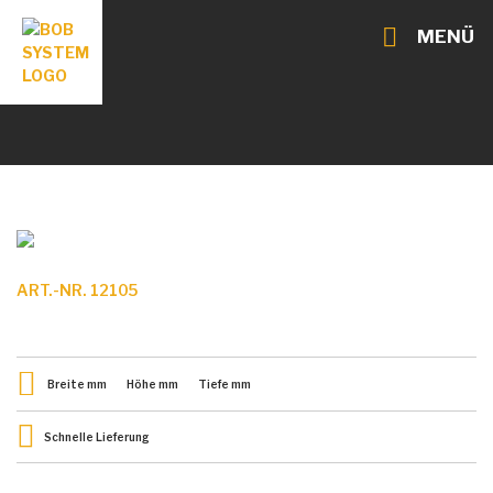
MENÜ
ART.-NR. 12105
Breite
mm
Höhe
mm
Tiefe
mm
Schnelle Lieferung