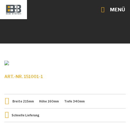
MENÜ
ART.-NR. 151001-1
Breite
215
mm
Höhe
160
mm
Tiefe
340
mm
Schnelle Lieferung