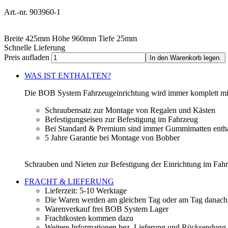
Art.-nr. 903960-1
Breite
425
mm
Höhe
960
mm
Tiefe
25
mm
Schnelle Lieferung
Preis aufladen
In den Warenkorb legen.
WAS IST ENTHALTEN?
Die BOB System Fahrzeugeinrichtung wird immer komplett mit 
Schraubensatz zur Montage von Regalen und Kästen
Befestigungseisen zur Befestigung im Fahrzeug
Bei Standard & Premium sind immer Gummimatten entha
5 Jahre Garantie bei Montage von Bobber
Schrauben und Nieten zur Befestigung der Einrichtung im Fahrz
FRACHT & LIEFERUNG
Lieferzeit: 5-10 Werktage
Die Waren werden am gleichen Tag oder am Tag danach a
Warenverkauf frei BOB System Lager
Frachtkosten kommen dazu
Weitere Informationen bez. Lieferung und Rücksendung 