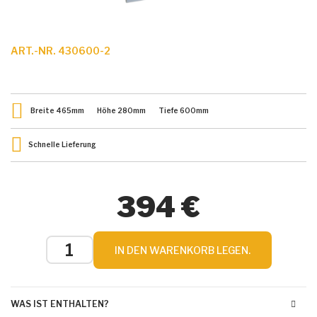
ART.-NR. 430600-2
Breite
465
mm
Höhe
280
mm
Tiefe
600
mm
Schnelle Lieferung
394 €
IN DEN WARENKORB LEGEN.
WAS IST ENTHALTEN?