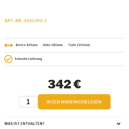
ART.-NR. 4301300-1
Breite
465
mm
Höhe
280
mm
Tiefe
1300
mm
Schnelle Lieferung
342 €
IN DEN WARENKORB LEGEN.
WAS IST ENTHALTEN?