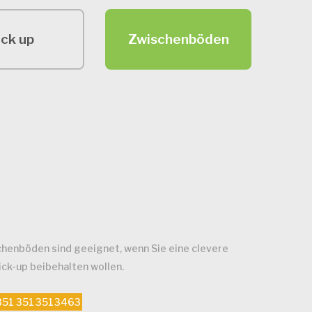
ick up
Zwischenböden
henböden sind geeignet, wenn Sie eine clevere
ck-up beibehalten wollen.
3512
3513
3514
3463