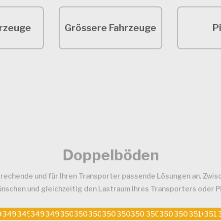
hrzeuge
Grössere Fahrzeuge
P
Doppelböden
rechende und für Ihren Transporter passende Lösungen an. Zwisc
schen und gleichzeitig den Lastraum Ihres Transporters oder Pi
94
3495
3497
3498
3499
3501
3502
3503
3504
3505
3506
3507
3508
3509
3510
3511