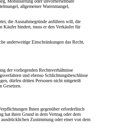
ieg, Mobilisierung oder unvorhersehbare
ttelmangel, allgemeiner Warenmangel,
tei, die Ausnahmegründe anführen will, die
n Käufer hindert, muss er den Verkäufer für
iche anderweitige Einschränkungen das Recht,
ung der vorliegenden Rechtsverhältnisse
ngsverfahren und ebenso Schlichtungsbeschlüsse
en, dürfen dritten Personen nicht mitgeteilt
en Gesetzen.
Verpflichtungen Ihnen gegenüber erforderliuch
g hat ihren Grund in dem Vertrag oder dem
ner ausdrücklichen Zustimmung oder einer von dem