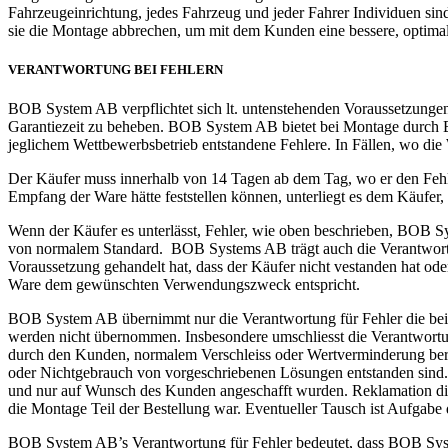
Fahrzeugeinrichtung, jedes Fahrzeug und jeder Fahrer Individuen sin
sie die Montage abbrechen, um mit dem Kunden eine bessere, optimale
VERANTWORTUNG BEI FEHLERN
BOB System AB verpflichtet sich lt. untenstehenden Voraussetzungen
Garantiezeit zu beheben. BOB System AB bietet bei Montage durch 
jeglichem Wettbewerbsbetrieb entstandene Fehlere. In Fällen, wo die 
Der Käufer muss innerhalb von 14 Tagen ab dem Tag, wo er den Fehler f
Empfang der Ware hätte feststellen können, unterliegt es dem Käuf
Wenn der Käufer es unterlässt, Fehler, wie oben beschrieben, BOB Sy
von normalem Standard. BOB Systems AB trägt auch die Verantwortun
Voraussetzung gehandelt hat, dass der Käufer nicht vestanden hat oder h
Ware dem gewünschten Verwendungszweck entspricht.
BOB System AB übernimmt nur die Verantwortung für Fehler die bei
werden nicht übernommen. Insbesondere umschliesst die Verantwortun
durch den Kunden, normalem Verschleiss oder Wertverminderung ber
oder Nichtgebrauch von vorgeschriebenen Lösungen entstanden sind
und nur auf Wunsch des Kunden angeschafft wurden. Reklamation di
die Montage Teil der Bestellung war. Eventueller Tausch ist Aufgabe
BOB System AB’s Verantwortung für Fehler bedeutet, dass BOB Syste