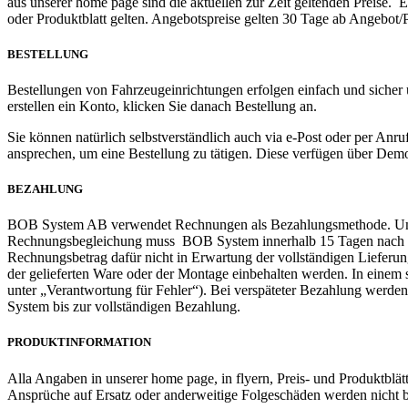
aus unserer home page sind die aktuellen zur Zeit geltenden Preise.
oder Produktblatt gelten. Angebotspreise gelten 30 Tage ab Angebot/
BESTELLUNG
Bestellungen von Fahrzeugeinrichtungen erfolgen einfach und siche
erstellen ein Konto, klicken Sie danach Bestellung an.
Sie können natürlich selbstverständlich auch via e-Post oder per Anruf 
ansprechen, um eine Bestellung zu tätigen. Diese verfügen über De
BEZAHLUNG
BOB System AB verwendet Rechnungen als Bezahlungsmethode. Um ge
Rechnungsbegleichung muss BOB System innerhalb 15 Tagen nach Rechn
Rechnungsbetrag dafür nicht in Erwartung der vollständigen Lieferun
der gelieferten Ware oder der Montage einbehalten werden. In einem
unter „Verantwortung für Fehler“). Bei verspäteter Bezahlung werd
System bis zur vollständigen Bezahlung.
PRODUKTINFORMATION
Alla Angaben in unserer home page, in flyern, Preis- und Produktblät
Ansprüche auf Ersatz oder anderweitige Folgeschäden werden nicht b