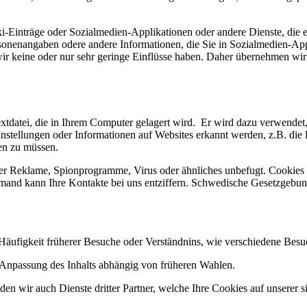
-Einträge oder Sozialmedien-Applikationen oder andere Dienste, die e
rsonenangaben odere andere Informationen, die Sie in Sozialmedien-App
ir keine oder nur sehr geringe Einflüsse haben. Daher übernehmen wir
xtdatei, die in Ihrem Computer gelagert wird. Er wird dazu verwendet
nstellungen oder Informationen auf Websites erkannt werden, z.B. di
en zu müssen.
er Reklame, Spionprogramme, Virus oder ähnliches unbefugt. Cookies 
niemand kann Ihre Kontakte bei uns entziffern. Schwedische Gesetzgeb
 Häufigkeit früherer Besuche oder Verständnins, wie verschiedene Bes
 Anpassung des Inhalts abhängig von früheren Wahlen.
ir auch Dienste dritter Partner, welche Ihre Cookies auf unserer sit