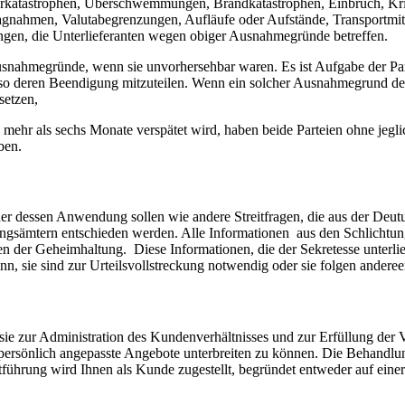
aturkatastrophen, Überschwemmungen, Brandkatastrophen, Einbruch, Kr
lagnahmen, Valutabegrenzungen, Aufläufe oder Aufstände, Transportmi
ungen, die Unterlieferanten wegen obiger Ausnahmegründe betreffen.
Ausnahmegründe, wenn sie unvorhersehbar waren. Es ist Aufgabe der Par
enso deren Beendigung mitzuteilen. Wenn ein solcher Ausnahmegrund de
setzen,
ehr als sechs Monate verspätet wird, haben beide Parteien ohne jegl
ben.
der dessen Anwendung sollen wie andere Streitfragen, die aus der Deut
ungsämtern entschieden werden. Alle Informationen aus den Schlichtu
n der Geheimhaltung. Diese Informationen, die der Sekretesse unterlieg
enn, sie sind zur Urteilsvollstreckung notwendig oder sie folgen andere
ie zur Administration des Kundenverhältnisses und zur Erfüllung der 
rsönlich angepasste Angebote unterbreiten zu können. Die Behandlun
ktführung wird Ihnen als Kunde zugestellt, begründet entweder auf ei