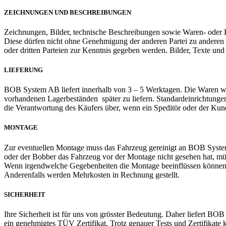
ZEICHNUNGEN UND BESCHREIBUNGEN
Zeichnungen, Bilder, technische Beschreibungen sowie Waren- oder H
Diese dürfen nicht ohne Genehmigung der anderen Partei zu anderen
oder dritten Parteien zur Kenntnis gegeben werden. Bilder, Texte un
LIEFERUNG
BOB System AB liefert innerhalb von 3 – 5 Werktagen. Die Waren w
vorhandenen Lagerbeständen später zu liefern. Standardeinrichtungen
die Verantwortung des Käufers über, wenn ein Speditör oder der Ku
MONTAGE
Zur eventuellen Montage muss das Fahrzeug gereinigt an BOB Syst
oder der Bobber das Fahrzeug vor der Montage nicht gesehen hat, 
Wenn irgendwelche Gegebenheiten die Montage beeinflüssen können,
Anderenfalls werden Mehrkosten in Rechnung gestellt.
SICHERHEIT
Ihre Sicherheit ist für uns von grösster Bedeutung. Daher liefert BO
ein genehmigtes TÜV Zertifikat. Trotz genauer Tests und Zertifikate