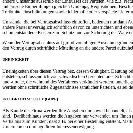
andere Umstände ausserhlb der Einflusses der Parteien, wie z.B. N
militärische Einberufungen gleichen Umfangs, Requisitionen, Besch
Treibmitteleinschränkungen sowie fehlerhafte oder verspätete Liefer
Umstände, die bei Vertragsabschluss eintreffen, bedeuten nur dann 
andere Partei unverzüglich schriftlich davon zu unterrichten und eb
schon entstandene Kosten zum Schutz und zur Sicherung der Ware er
Wenn der Vertragsabschluss auf grund von obigen Ausnahmegründen m
den Vertrag durch schriftliche Mitteilung an die andere Partei aufzuhe
UNEINIGKEIT
Uneinigkeiten über diesen Vertrag bez. dessen Gültigkeit, Deutung o
entstehen, schlussendlich von schwedischen Gerichten oder Schlicht
und -urteile, die während des Verfahrens verkündet werden, unterliege
werden ohne schriftliche Zugeständnisse sämtlicher Parteien, es sei d
INTEGRITÄTSPOLICY (GDPR)
Als Kunde der Firma werden Ihre Angaben nur soweit behandelt, als s
sind. Darüberhinaus werden die Angaben nur verwendet, um Ihnen pe
Verhältnis zum Kunden, dass z-B. bei einer Bestellung entsteht. Mar
Unternehmen durchgefürten Interessenerwägung.