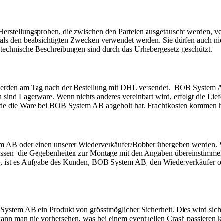
erstellungsproben, die zwischen den Parteien ausgetauscht werden, ve
 als den beabsichtigten Zwecken verwendet werden. Sie dürfen auch n
d technische Beschreibungen sind durch das Urhebergesetz geschützt.
erden am Tag nach der Bestellung mit DHL versendet. BOB System AB 
 sind Lagerware. Wenn nichts anderes vereinbart wird, erfolgt die Li
nde die Ware bei BOB System AB abgeholt hat. Frachtkosten kommen hi
em AB oder einen unserer Wiederverkäufer/Bobber übergeben werden
müssen die Gegebenheiten zur Montage mit den Angaben übereinstimm
 ist es Aufgabe des Kunden, BOB System AB, den Wiederverkäufer ode
B System AB ein Produkt von grösstmöglicher Sicherheit. Dies wird siche
 kann man nie vorhersehen, was bei einem eventuellen Crash passieren 