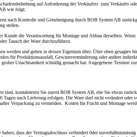
chadensbehebung auf Anforderung der Verkäufers zum Verkäufer oder
AB wie folgt;
en erst nach Kontrolle und Genehmigung durch BOB System AB zurüc
g stellen.
 der Kunde die Verantwortung für Montage und Abbau derselben. We
der Tausch der Ware durchzuführen.
n werden und gehen in dessen Eigentum über. Über oben gesagtes hina
Kunden für Produktionsausfall, Gewinnverminderung oder andere indirek
er grober Unachtsamkeit schuldig gemacht hat. Angegebene Termine zu
den sind, kontaktieren Sie zuerst BOB System AB, ehe Sie etwas zurück
0 Tagen nach Lieferung erfolgen. Die Ware darf nicht verändert oder 
after Verpackung zu vermeiden. Kosten für Fracht und Montage werden
ben, dass der Vertragsabschluss verhindert 0der unverhältnismässig e