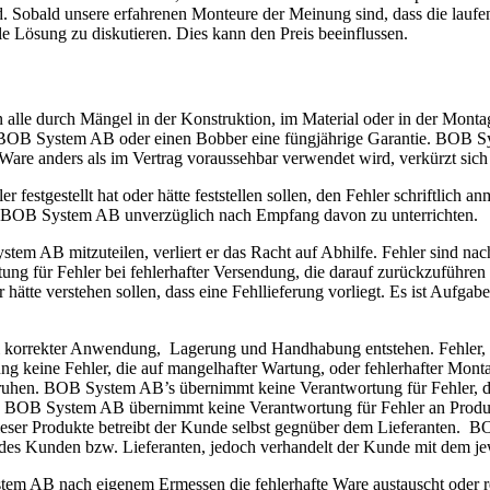
d. Sobald unsere erfahrenen Monteure der Meinung sind, dass die lauf
 Lösung zu diskutieren. Dies kann den Preis beeinflussen.
 alle durch Mängel in der Konstruktion, im Material oder in der Mont
BOB System AB oder einen Bobber eine füngjährige Garantie. BOB Sys
Ware anders als im Vertrag voraussehbar verwendet wird, verkürzt sich 
estgestellt hat oder hätte feststellen sollen, den Fehler schriftlich a
er, BOB System AB unverzüglich nach Empfang davon zu unterrichten.
stem AB mitzuteilen, verliert er das Racht auf Abhilfe. Fehler sind 
g für Fehler bei fehlerhafter Versendung, die darauf zurückzuführen
ätte verstehen sollen, dass eine Fehllieferung vorliegt. Es ist Aufgabe 
 korrekter Anwendung, Lagerung und Handhabung entstehen. Fehler, 
g keine Fehler, die auf mangelhafter Wartung, oder fehlerhafter Mont
uhen. BOB System AB’s übernimmt keine Verantwortung für Fehler, di
. BOB System AB übernimmt keine Verantwortung für Fehler an Produk
eser Produkte betreibt der Kunde selbst gegnüber dem Lieferanten.
 des Kunden bzw. Lieferanten, jedoch verhandelt der Kunde mit dem je
m AB nach eigenem Ermessen die fehlerhafte Ware austauscht oder re