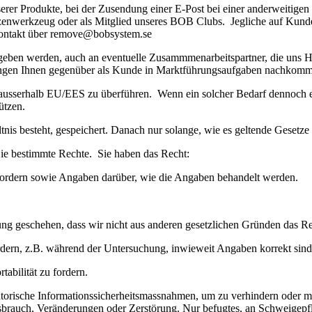
erer Produkte, bei der Zusendung einer E-Post bei einer anderweitige
zzenwerkzeug oder als Mitglied unseres BOB Clubs. Jegliche auf Kund
Kontakt über remove@bobsystem.se
en werden, auch an eventuelle Zusammmenarbeitspartner, die uns Hilfs
htungen Ihnen gegenüber als Kunde in Marktführungsaufgaben nachkom
ausserhalb EU/EES zu überführen. Wenn ein solcher Bedarf dennoch e
ützen.
s besteht, gespeichert. Danach nur solange, wie es geltende Gesetze u
ie bestimmte Rechte. Sie haben das Recht:
ordern sowie Angaben darüber, wie die Angaben behandelt werden.
ng geschehen, dass wir nicht aus anderen gesetzlichen Gründen das Re
ern, z.B. während der Untersuchung, inwieweit Angaben korrekt sind 
abilität zu fordern.
orische Informationssicherheitsmassnahmen, um zu verhindern oder m
sbrauch, Veränderungen oder Zerstörung. Nur befugtes, an Schweigepfli