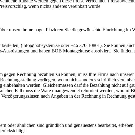
 Eventuelle Rabatte werden gegen diese Preise verrechnet. Preisabweic
Preisvorschlag, wenn nichts anderes vereinbart wurde.
r über unsere home page. Plazieren Sie die gewünschte Einrichtung im
bestellen, (
info@bobsystem.se
oder +46 370-10801). Sie können auch
mo-Ausrüstungen und haben BOB Montagekurse absolviert. Sie finden s
gen Rechnung bezahlen zu können, muss Ihre Firma nach unserer Be
ungsstellung vorliegen, wenn nichts anderes schriftlich vereinbart w
g einbehalten werden. Gleichermassen darf die Bezahlung nicht auf gr
 solchen Fall muss die Ware unangewendet returniert werden, worauf 
en Verzögerungszinsen nach Angaben in der Rechnung in Rechnung gest
tern oder ähnlichen sind gründlich und genauestens bearbeitet, erheben
erücksichtigt.