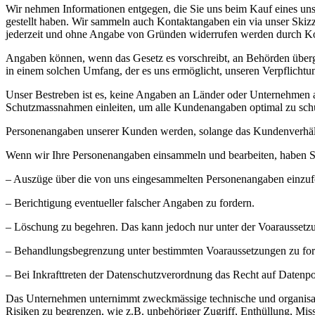
Wir nehmen Informationen entgegen, die Sie uns beim Kauf eines uns
gestellt haben. Wir sammeln auch Kontaktangaben ein via unser Ski
jederzeit und ohne Angabe von Gründen widerrufen werden durch 
Angaben können, wenn das Gesetz es vorschreibt, an Behörden übergeb
in einem solchen Umfang, der es uns ermöglicht, unseren Verpflic
Unser Bestreben ist es, keine Angaben an Länder oder Unternehmen 
Schutzmassnahmen einleiten, um alle Kundenangaben optimal zu sch
Personenangaben unserer Kunden werden, solange das Kundenverhältni
Wenn wir Ihre Personenangaben einsammeln und bearbeiten, haben S
– Auszüge über die von uns eingesammelten Personenangaben einzuf
– Berichtigung eventueller falscher Angaben zu fordern.
– Löschung zu begehren. Das kann jedoch nur unter der Voaraussetzu
– Behandlungsbegrenzung unter bestimmten Voaraussetzungen zu ford
– Bei Inkrafttreten der Datenschutzverordnung das Recht auf Datenport
Das Unternehmen unternimmt zweckmässige technische und organisat
Risiken zu begrenzen, wie z.B. unbehöriger Zugriff, Enthüllung, Mis