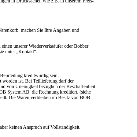
hungen in Drucksachen wie z.B. in unserem Preis-
 Warenkorb, machen Sie Ihre Angaben und
 einen unserer Wiederverkaåufer oder Bobber
ie unter „Kontakt“.
urteilung kreditwürdig sein.
orden ist. Bei Teillieferung darf der
und von Uneinigkeit bezüglich der Beschaffenheit
BOB System AB die Rechnung kreditiert. (siehe
ellt. Die Waren verbleiben im Besitz von BOB
 aber keinen Anspruch auf Vollständigkeit.